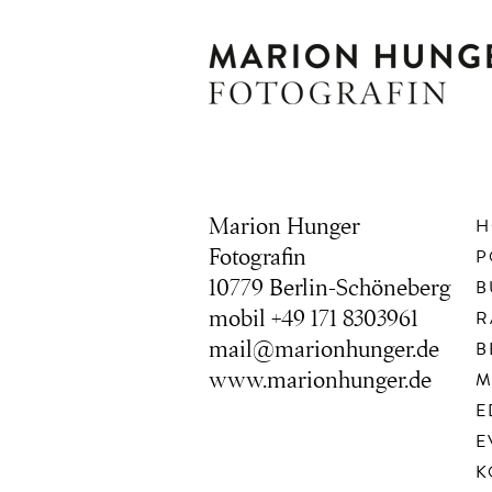
Marion Hunger
H
Fotografin
P
10779 Berlin-Schöneberg
B
mobil +49 171 8303961
R
mail@marionhunger.de
B
www.marionhunger.de
M
E
E
K