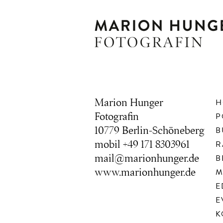
Marion Hunger
H
Fotografin
P
10779 Berlin-Schöneberg
B
mobil +49 171 8303961
R
mail@marionhunger.de
B
www.marionhunger.de
M
E
E
K