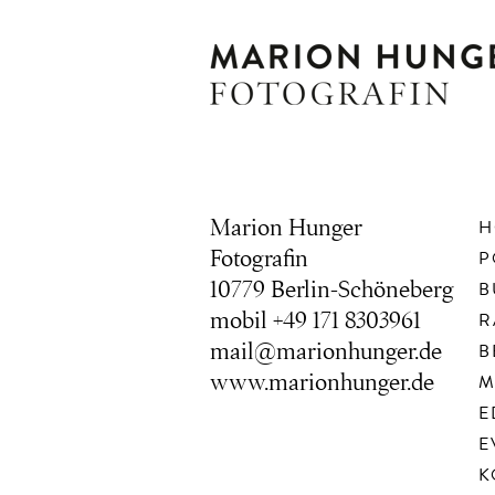
Marion Hunger
H
Fotografin
P
10779 Berlin-Schöneberg
B
mobil +49 171 8303961
R
mail@marionhunger.de
B
www.marionhunger.de
M
E
E
K