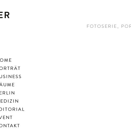
FOTOSERIE_ PO
OME
ORTRÄT
USINESS
ÄUME
ERLIN
EDIZIN
DITORIAL
VENT
ONTAKT